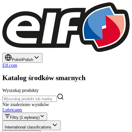
Polish
Polish
Elf.com
Katalog środków smarnych
Wyszukaj produkty
Wyszukaj produkty
Nie znaleziono wyników
Lubricants
Filtry
(1 wybrany)
International classifications