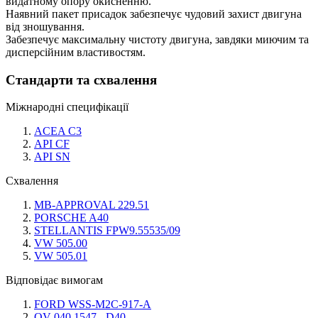
видатному опору окисненню.
Наявний пакет присадок забезпечує чудовий захист двигуна
від зношування.
Забезпечує максимальну чистоту двигуна, завдяки миючим та
дисперсійним властивостям.
Стандарти та схвалення
Міжнародні специфікації
ACEA C3
API CF
API SN
Схвалення
MB-APPROVAL 229.51
PORSCHE A40
STELLANTIS FPW9.55535/09
VW 505.00
VW 505.01
Відповідає вимогам
FORD WSS-M2C-917-A
OV 040 1547 - D40