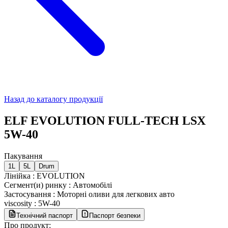
Назад до каталогу продукції
ELF EVOLUTION FULL-TECH LSX
5W-40
Пакування
1L
5L
Drum
Лінійка
:
EVOLUTION
Сегмент(и) ринку
:
Автомобілі
Застосування
:
Моторні оливи для легкових авто
viscosity
:
5W-40
Технічний паспорт
Паспорт безпеки
Про продукт: