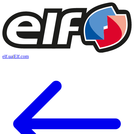
elf.ua
|
Elf.com