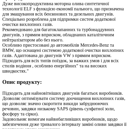
Дуже високопродуктивна моторна олива синтетичної
технології ELF з функцією економії пального, що призначена
для змащування всіх бензинових та дизельних двигунів.
Спеціально розроблена для підпримки систем додаткової
очистки вихлопних газів.
Рекомендовано для багатоклапанних та турбонаддувних
двигунів, з прямим вприском, обладнаних каталітичним
нейтралізатором або без нього.
Особливо пристосовані до автомобілів Mercedes-Benz та
BMW, що оснащені системою додаткової очистки вихлопних
газів. Адаптована до двигунів VW з прямим вприском.
Підходить для всіх типів поїздок, за важких умов і для всіх
стилів водіння , особливо енергійних" та на високих
швидкостях."
Опис продукту:
Підходить для найновітніших двигунів багатьох виробників.
Дозволяє оптимізувати систему доочищення вихлопних газів,
що дозволяє значно скоротити викиди забруднюючих
речовин, завдяки низькому SAPS (рівень сулфатної золи,
фосфору та сірки).
Задовольняє вимогам найвибагливіших виробників, щодо
забезпечення дуже тривалого інтервалу заміні оливи завдяки її