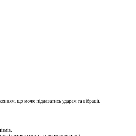
енням, що може піддаватись ударам та вібрації.
ізмів.
ння і витоку мастила при експлуатації.