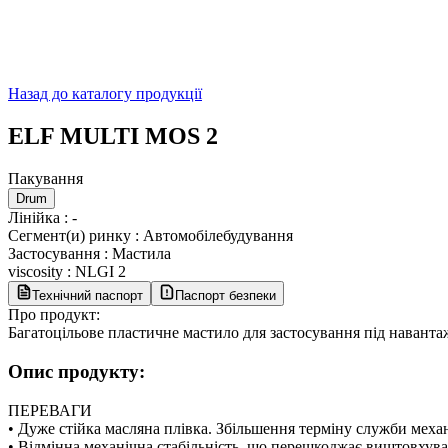
Назад до каталогу продукції
ELF MULTI MOS 2
Пакування
Drum
Лінійка
:
-
Сегмент(и) ринку
:
Автомобілебудування
Застосування
:
Мастила
viscosity
:
NLGI 2
Технічний паспорт
Паспорт безпеки
Про продукт:
Багатоцільове пластичне мастило для застосування під навантаж
Опис продукту:
ПЕРЕВАГИ
• Дуже стійка масляна плівка. Збільшення терміну служби механ
• Відмінна механічна стабільність, що перешкоджає виштовхува