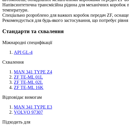
Напівсинтетична трансмісійна рідина для механічних коробок 
температури.
Спеціально розроблено для важких коробок передач ZF, оснащен
Рекомендується для будь-якого застосування, що потребує рівн
Стандарти та схвалення
Міжнародні специфікації
API GL-4
Схвалення
MAN 341 TYPE Z4
ZF TE-ML 01L
ZF TE-ML 02L
ZF TE-ML 16K
Відповідає вимогам
MAN 341 TYPE E3
VOLVO 97307
Підходить для