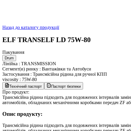
Назад до каталогу продукції
ELF TRANSELF LD 75W-80
Пакування
Drum
Лінійка
:
TRANSMISSION
Сегмент(и) ринку
:
Вантажівки та Автобуси
Застосування
:
Трансмісійна рідина для ручної КПП
viscosity
:
75W-80
Технічний паспорт
Паспорт безпеки
Про продукт:
Трансмісійна рідина підходить для подовжених інтервалів замін
автомобілів, обладнаних механічними коробками передач ZF аб
Опис продукту:
Трансмісійна рідина підходить для подовжених інтервалів замін
автомобілів, обладнаних механічними коробками передач ZF аб