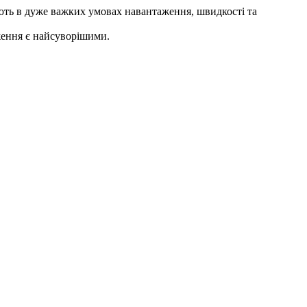
юють в дуже важких умовах навантаження, швидкості та
ження є найсуворішими.