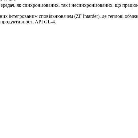
передач, як синхронізованих, так і несинхронізованих, що прац
их інтегрованим сповільнювачем (ZF Intarder), де теплові обме
я продуктивності API GL-4.