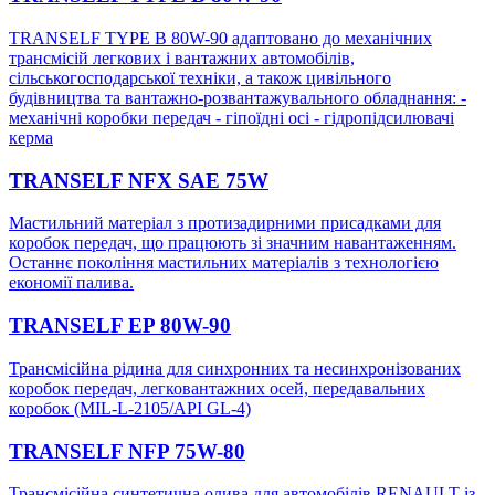
TRANSELF TYPE B 80W-90 адаптовано до механічних
трансмісій легкових і вантажних автомобілів,
сільськогосподарської техніки, а також цивільного
будівництва та вантажно-розвантажувального обладнання: -
механічні коробки передач - гіпоїдні осі - гідропідсилювачі
керма
TRANSELF NFX SAE 75W
Мастильний матеріал з протизадирними присадками для
коробок передач, що працюють зі значним навантаженням.
Останнє покоління мастильних матеріалів з технологією
економії палива.
TRANSELF EP 80W-90
Трансмісійна рідина для синхронних та несинхронізованих
коробок передач, легковантажних осей, передавальних
коробок (MIL-L-2105/API GL-4)
TRANSELF NFP 75W-80
Трансмісійна синтетична олива для автомобілів RENAULT із