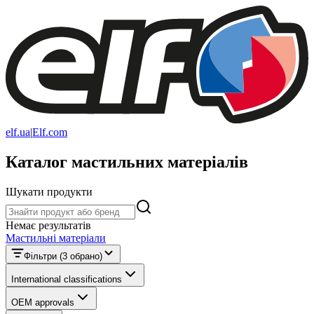
elf.ua
|
Elf.com
Каталог мастильних матеріалів
Шукати продукти
Шукати продукти
Немає результатів
Мастильні матеріали
Фільтри
(3 обрано)
International classifications
OEM approvals