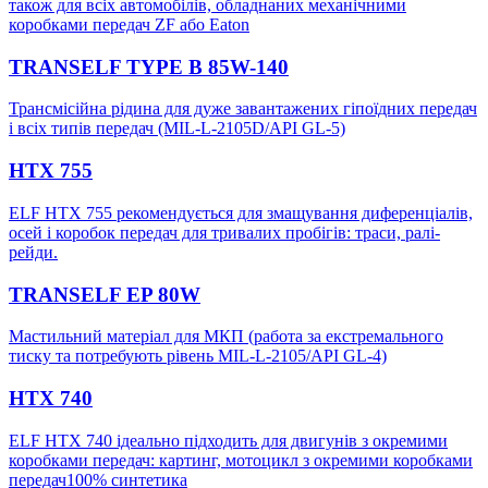
також для всіх автомобілів, обладнаних механічними
коробками передач ZF або Eaton
TRANSELF TYPE B 85W-140
Трансмісійна рідина для дуже завантажених гіпоїдних передач
і всіх типів передач (MIL-L-2105D/API GL-5)
HTX 755
ELF HTX 755 рекомендується для змащування диференціалів,
осей і коробок передач для тривалих пробігів: траси, ралі-
рейди.
TRANSELF EP 80W
Мастильний матеріал для МКП (работа за екстремального
тиску та потребують рівень MIL-L-2105/API GL-4)
HTX 740
ELF HTX 740 ідеально підходить для двигунів з окремими
коробками передач: картинг, мотоцикл з окремими коробками
передач100% синтетика