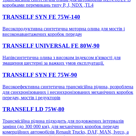
коробками перемикань типу P, J, NDX ,TL4
TRANSELF SYN FE 75W-140
Високпродуктивна синтетична моторна олива для мостів і
високонавантажених коробок передач
TRANSELF UNIVERSAL FE 80W-90
Напівсинтетична олива з високим індексом в'язкості для
змащення шестерні за важких умов експлуатації.
TRANSELF SYN FE 75W-90
Високоефективна синтетична трансмісійна рідина, розроблена
для синхронізованих і несинхронізованих механічних коробок
передач, мостів і редукторів
TRANSELF LD 75W-80
Трансмісійна рідина підходить для подовжених інтервалів
заміни (до 300 000 км), для механічних коробок передач
комерційних автомобілів Renault Trucks, DAF, MAN, Iveco, а