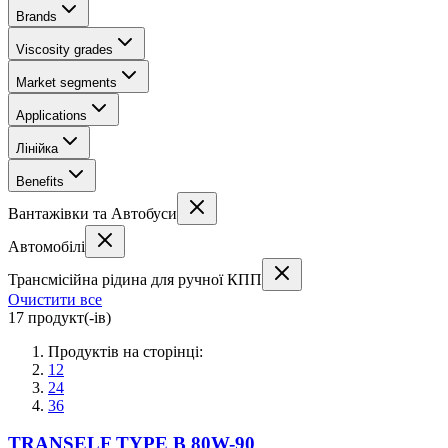
Brands
Viscosity grades
Market segments
Applications
Лінійка
Benefits
Вантажівки та Автобуси
Автомобілі
Трансмісійна рідина для ручної КПП
Очистити все
17 продукт(-ів)
Продуктів на сторінці:
12
24
36
TRANSELF TYPE B 80W-90