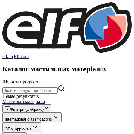
elf.ua
|
Elf.com
Каталог мастильних матеріалів
Шукати продукти
Шукати продукти
Немає результатів
Мастильні матеріали
Фільтри
(1 обрано)
International classifications
OEM approvals