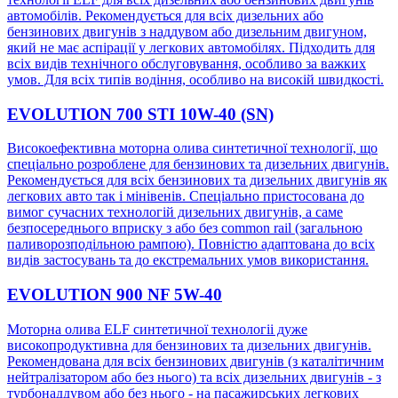
автомобілів. Рекомендується для всіх дизельних або
бензинових двигунів з наддувом або дизельним двигуном,
який не має аспірації у легкових автомобілях. Підходить для
всіх видів технічного обслуговування, особливо за важких
умов. Для всіх типів водіння, особливо на високій швидкості.
EVOLUTION 700 STI 10W-40 (SN)
Високоефективна моторна олива синтетичної технології, що
спеціально розроблене для бензинових та дизельних двигунів.
Рекомендується для всіх бензинових та дизельних двигунів як
легкових авто так і мінівенів. Спеціально пристосована до
вимог сучасних технологій дизельних двигунів, а саме
безпосереднього вприску з або без common rail (загальною
паливорозподільною рампою). Повністю адаптована до всіх
видів застосувань та до екстремальних умов використання.
EVOLUTION 900 NF 5W-40
Моторна олива ELF синтетичної технологіі дуже
високопродуктивна для бензинових та дизельних двигунів.
Рекомендована для всіх бензинових двигунів (з каталітичним
нейтралізатором або без нього) та всіх дизельних двигунів - з
турбонаддувом або без нього - на пасажирських легкових