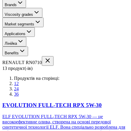
Brands
Viscosity grades
Market segments
Applications
Лінійка
Benefits
RENAULT RN0710
13 продукт(-ів)
Продуктів на сторінці:
12
24
36
EVOLUTION FULL-TECH RPX 5W-30
ELF EVOLUTION FULL-TECH RPX 5W-30 — це
високоефективне олива, створена на основі передової
синтетичної технології ELF. Вона спеціально розроблена для