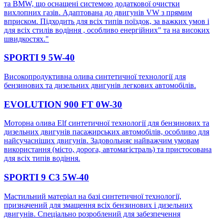
та BMW, що оснащені системою додаткової очистки
вихлопних газів. Адаптована до двигунів VW з прямим
вприском. Підходить для всіх типів поїздок, за важких умов і
для всіх стилів водіння , особливо енергійних" та на високих
швидкостях."
SPORTI 9 5W-40
Високопродуктивна олива синтетичної технології для
бензинових та дизельних двигунів легкових автомобілів.
EVOLUTION 900 FT 0W-30
Моторна олива Еlf синтетичної технології для бензинових та
дизельних двигунів пасажирських автомобілів, особливо для
найсучасніших двигунів. Задовольняє найважчим умовам
використання (місто, дорога, автомагістраль) та пристосована
для всіх типів водіння.
SPORTI 9 C3 5W-40
Мастильний матеріал на базі синтетичної технології,
призначений для змащення всіх бензинових і дизельних
двигунів. Спеціально розроблений для забезпечення