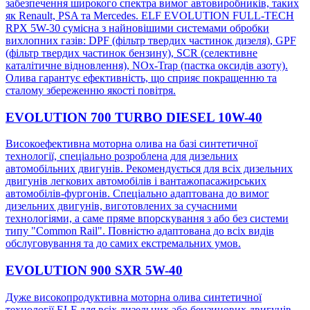
забезпечення широкого спектра вимог автовиробників, таких
як Renault, PSA та Mercedes. ELF EVOLUTION FULL-TECH
RPX 5W-30 сумісна з найновішими системами обробки
вихлопних газів: DPF (фільтр твердих частинок дизеля), GPF
(фільтр твердих частинок бензину), SCR (селективне
каталітичне відновлення), NOx-Trap (пастка оксидів азоту).
Олива гарантує ефективність, що сприяє покращенню та
сталому збереженню якості повітря.
EVOLUTION 700 TURBO DIESEL 10W-40
Високоефективна моторна олива на базі синтетичної
технології, спеціально розроблена для дизельних
автомобільних двигунів. Рекомендується для всіх дизельних
двигунів легкових автомобілів і вантажопасажирських
автомобілів-фургонів. Спеціально адаптована до вимог
дизельних двигунів, виготовлених за сучасними
технологіями, а саме пряме впорскування з або без системи
типу "Common Rail". Повністю адаптована до всіх видів
обслуговування та до самих екстремальних умов.
EVOLUTION 900 SXR 5W-40
Дуже високопродуктивна моторна олива синтетичної
технології ELF для всіх дизельних або бензинових двигунів