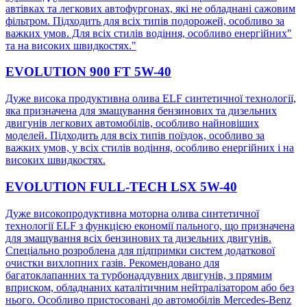
автівках та легкових автофургонах, які не обладнані сажовим
фільтром. Підходить для всіх типів подорожей, особливо за
важких умов. Для всіх стилів водіння, особливо енергійних"
та на високих швидкостях."
EVOLUTION 900 FT 5W-40
Дуже висока продуктивна олива ELF синтетичної технології,
яка призначена для змащування бензинових та дизельних
двигунів легкових автомобілів, особливо найновіших
моделей. Підходить для всіх типів поїздок, особливо за
важких умов, у всіх стилів водіння, особливо енергійних і на
високих швидкостях.
EVOLUTION FULL-TECH LSX 5W-40
Дуже високопродуктивна моторна олива синтетичної
технології ELF з функцією економії пального, що призначена
для змащування всіх бензинових та дизельних двигунів.
Спеціально розроблена для підпримки систем додаткової
очистки вихлопних газів. Рекомендовано для
багатоклапанних та турбонаддувних двигунів, з прямим
вприском, обладнаних каталітичним нейтралізатором або без
нього. Особливо пристосовані до автомобілів Mercedes-Benz