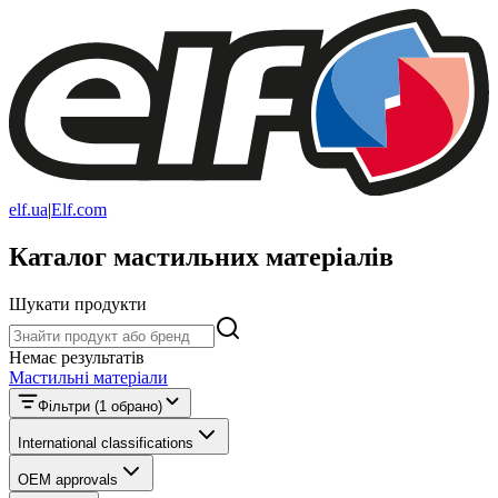
elf.ua
|
Elf.com
Каталог мастильних матеріалів
Шукати продукти
Шукати продукти
Немає результатів
Мастильні матеріали
Фільтри
(1 обрано)
International classifications
OEM approvals