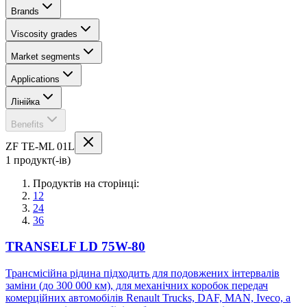
Brands
Viscosity grades
Market segments
Applications
Лінійка
Benefits
ZF TE-ML 01L
1 продукт(-ів)
Продуктів на сторінці:
12
24
36
TRANSELF LD 75W-80
Трансмісійна рідина підходить для подовжених інтервалів
заміни (до 300 000 км), для механічних коробок передач
комерційних автомобілів Renault Trucks, DAF, MAN, Iveco, а