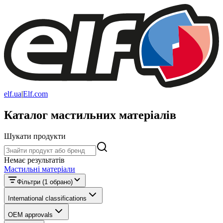
elf.ua
|
Elf.com
Каталог мастильних матеріалів
Шукати продукти
Шукати продукти
Немає результатів
Мастильні матеріали
Фільтри
(1 обрано)
International classifications
OEM approvals