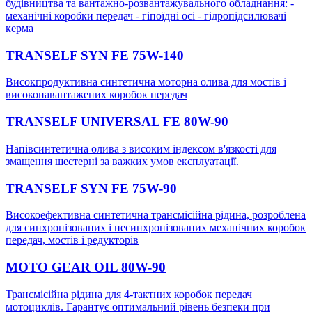
будівництва та вантажно-розвантажувального обладнання: -
механічні коробки передач - гіпоїдні осі - гідропідсилювачі
керма
TRANSELF SYN FE 75W-140
Високпродуктивна синтетична моторна олива для мостів і
високонавантажених коробок передач
TRANSELF UNIVERSAL FE 80W-90
Напівсинтетична олива з високим індексом в'язкості для
змащення шестерні за важких умов експлуатації.
TRANSELF SYN FE 75W-90
Високоефективна синтетична трансмісійна рідина, розроблена
для синхронізованих і несинхронізованих механічних коробок
передач, мостів і редукторів
MOTO GEAR OIL 80W-90
Трансмісійна рідина для 4-тактних коробок передач
мотоциклів. Гарантує оптимальний рівень безпеки при