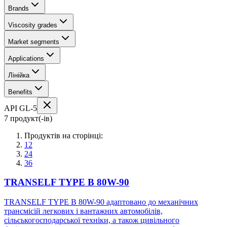
Brands
Viscosity grades
Market segments
Applications
Лінійка
Benefits
API GL-5
7 продукт(-ів)
Продуктів на сторінці:
12
24
36
TRANSELF TYPE B 80W-90
TRANSELF TYPE B 80W-90 адаптовано до механічних
трансмісій легкових і вантажних автомобілів,
сільськогосподарської техніки, а також цивільного