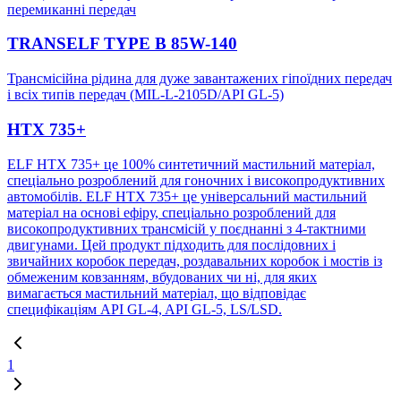
перемиканні передач
TRANSELF TYPE B 85W-140
Трансмісійна рідина для дуже завантажених гіпоїдних передач
і всіх типів передач (MIL-L-2105D/API GL-5)
HTX 735+
ELF HTX 735+ це 100% синтетичний мастильний матеріал,
спеціально розроблений для гоночних і високопродуктивних
автомобілів. ELF HTX 735+ це універсальний мастильний
матеріал на основі ефіру, спеціально розроблений для
високопродуктивних трансмісій у поєднанні з 4-тактними
двигунами. Цей продукт підходить для послідовних і
звичайних коробок передач, роздавальних коробок і мостів із
обмеженим ковзанням, вбудованих чи ні, для яких
вимагається мастильний матеріал, що відповідає
специфікаціям API GL-4, API GL-5, LS/LSD.
1