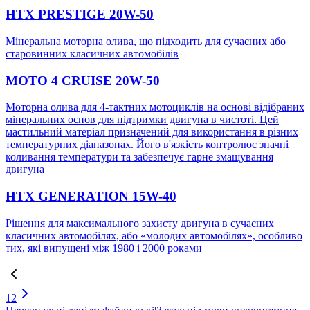
HTX PRESTIGE 20W-50
Мінеральна моторна олива, що підходить для сучасних або
старовинних класичних автомобілів
MOTO 4 CRUISE 20W-50
Моторна олива для 4-тактних мотоциклів на основі відібраних
мінеральних основ для підтримки двигуна в чистоті. Цей
мастильний матеріал призначений для використання в різних
температурних діапазонах. Його в'язкість контролює значні
коливання температури та забезпечує гарне змащування
двигуна
HTX GENERATION 15W-40
Рішення для максимального захисту двигуна в сучасних
класичних автомобілях, або «молодих автомобілях», особливо
тих, які випущені між 1980 і 2000 роками
1
2