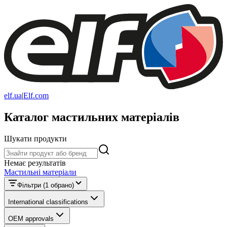
elf.ua
|
Elf.com
Каталог мастильних матеріалів
Шукати продукти
Шукати продукти
Немає результатів
Мастильні матеріали
Фільтри
(1 обрано)
International classifications
OEM approvals