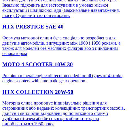
Ідеально підходить для застосування в умовах міської
експлуатації і швидкісної їзди (максимальне навантаження,
шосе). Сумісний з каталізаторами.
HTX PRESTIGE SAE 40
Формула моторної оливи була спеціально розроблена для
двигунів автомобілів, випущених між 1900 і 1950 роками, а
також для моделей без масляних фільтрів або з циклонним
сепаратором
MOTO 4 SCOOTER 10W-30
Premium mineral engine oil recommended for all types of 4-stroke
engine scooters with automatic gear operation.
HTX COLLECTION 20W-50
Моторна олива пропонує індивідуальне рішення для
старовинних або недавніх колекційних транспортних засобів,
двигуни яких були відновлені до початкового стану з
турбонагнітачем або без нього, особливо тих, що
виробляються з 1950 року