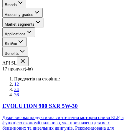
Brands
Viscosity grades
Market segments
Applications
Лінійка
Benefits
API SL
17 продукт(-ів)
Продуктів на сторінці:
12
24
36
EVOLUTION 900 SXR 5W-30
Дуже високопродуктивна синтетична моторна олива ELF, з
функцією економії пального, яка призначена для всіх
бензинових та дизельних двигунів. Рекомендована для