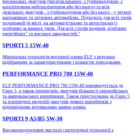
бензинових двигунів (багатоклапаних, з турбонаддувом, з
каталітичним нейтралізатором або без нього) та всіх
дизельних двигунів - з турбонаддувом або без нього - у легких
вантажівках та легкових автомобілях. Підходить для всіх типів
подорожей (в місті, на автомагістралях та автострадах) і
особливо за важких умов. Для всіх стилів водіння, особливо
енергійних" та високих швидкостей."
SPORTI 5 15W-40
Мінеральна технологія моторної оливи ELF з ретельно
відібраними за характеристиками і кількістю присадками.
PERFORMANCE PRO 700 15W-40
ELF PERFORMANCE PRO 700 15W-40 рекомендується до
Євро 3, а також попередніх двигунів більшості європейських
та американських виробників. Також пристосована до Євро 5
та попередніх моделей двигунів деяких виробників з
відповідними інтервалами заміни оливи.
SPORTI 9 A5/B5 5W-30
Високопродуктивне мастило синтетичної технології з