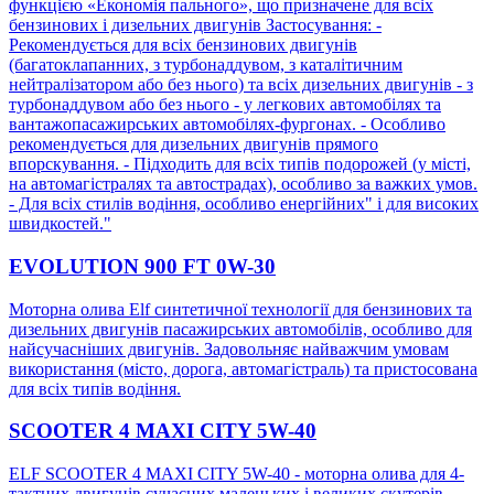
функцією «Економія пального», що призначене для всіх
бензинових і дизельних двигунів Застосування: -
Рекомендується для всіх бензинових двигунів
(багатоклапанних, з турбонаддувом, з каталітичним
нейтралізатором або без нього) та всіх дизельних двигунів - з
турбонаддувом або без нього - у легкових автомобілях та
вантажопасажирських автомобілях-фургонах. - Особливо
рекомендується для дизельних двигунів прямого
впорскування. - Підходить для всіх типів подорожей (у місті,
на автомагістралях та автострадах), особливо за важких умов.
- Для всіх стилів водіння, особливо енергійних" і для високих
швидкостей."
EVOLUTION 900 FT 0W-30
Моторна олива Еlf синтетичної технології для бензинових та
дизельних двигунів пасажирських автомобілів, особливо для
найсучасніших двигунів. Задовольняє найважчим умовам
використання (місто, дорога, автомагістраль) та пристосована
для всіх типів водіння.
SCOOTER 4 MAXI CITY 5W-40
ELF SCOOTER 4 MAXI CITY 5W-40 - моторна олива для 4-
тактних двигунів сучасних маленьких і великих скутерів.