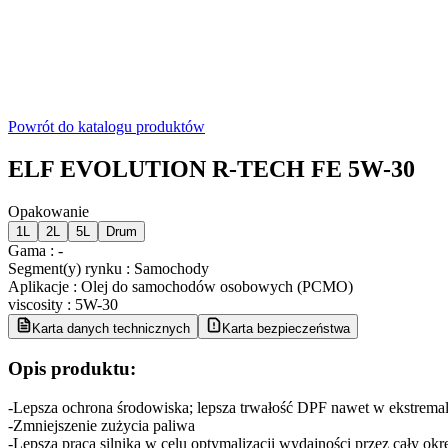
Powrót do katalogu produktów
ELF EVOLUTION R-TECH FE 5W-30
Opakowanie
1L
2L
5L
Drum
Gama
:
-
Segment(y) rynku
:
Samochody
Aplikacje
:
Olej do samochodów osobowych (PCMO)
viscosity
:
5W-30
Karta danych technicznych
Karta bezpieczeństwa
Opis produktu:
-Lepsza ochrona środowiska; lepsza trwałość DPF nawet w ekstrema
-Zmniejszenie zużycia paliwa
-Lepsza praca silnika w celu optymalizacji wydajności przez cały ok